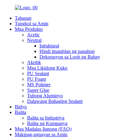
Tahanan
Tungkol sa Amin
Mga Produkto
Acetic
Neutral
Istruktural
Hindi tinatablan ng panahon
Dekorasyon sa Loob ng Bahay
Akrilik
Mga Likidong Kuko
PU Sealant
PU Foam
MS Polimer
Super Glue
Tubong Aluminyo
Dalawang Bahaging Sealant
Bidyo
Balita
Balita sa Industriya
Balita ng Kumpanya
Mga Madalas Itanong (FAQ)
Makipag-ugnayan sa Amin