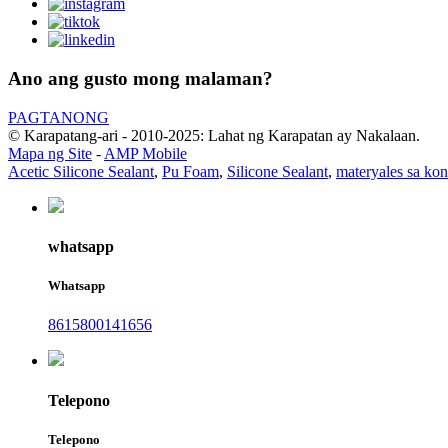
Ano ang gusto mong malaman?
PAGTANONG
© Karapatang-ari - 2010-2025: Lahat ng Karapatan ay Nakalaan.
Mapa ng Site
-
AMP Mobile
Acetic Silicone Sealant
,
Pu Foam
,
Silicone Sealant
,
materyales sa ko
whatsapp
Whatsapp
8615800141656
Telepono
Telepono