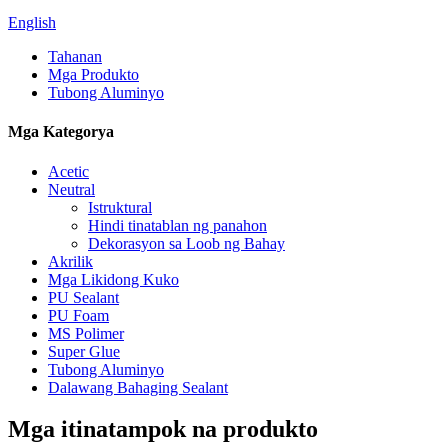
English
Tahanan
Mga Produkto
Tubong Aluminyo
Mga Kategorya
Acetic
Neutral
Istruktural
Hindi tinatablan ng panahon
Dekorasyon sa Loob ng Bahay
Akrilik
Mga Likidong Kuko
PU Sealant
PU Foam
MS Polimer
Super Glue
Tubong Aluminyo
Dalawang Bahaging Sealant
Mga itinatampok na produkto