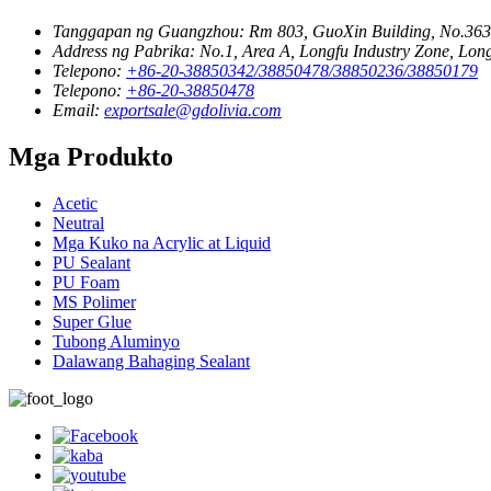
Tanggapan ng Guangzhou:
Rm 803, GuoXin Building, No.36
Address ng Pabrika:
No.1, Area A, Longfu Industry Zone, Lo
Telepono:
+86-20-38850342/38850478/38850236/38850179
Telepono:
+86-20-38850478
Email:
exportsale@gdolivia.com
Mga Produkto
Acetic
Neutral
Mga Kuko na Acrylic at Liquid
PU Sealant
PU Foam
MS Polimer
Super Glue
Tubong Aluminyo
Dalawang Bahaging Sealant