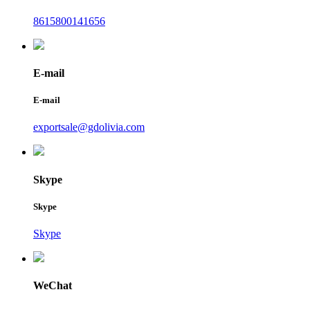
8615800141656
E-mail
E-mail
exportsale@gdolivia.com
Skype
Skype
Skype
WeChat